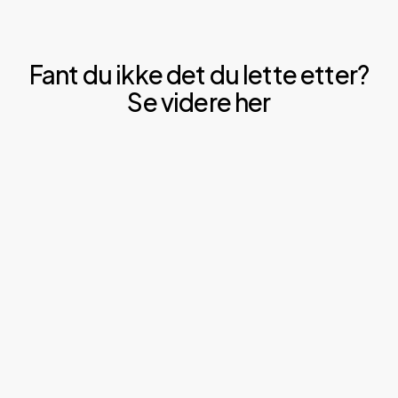
Fant du ikke det du lette etter?
Se videre her
Les
om
våre
pallereoler
her.