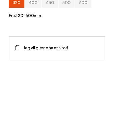
320
400
450
500
600
Fra 320–600mm
Jeg vil gjerne ha et sitat!