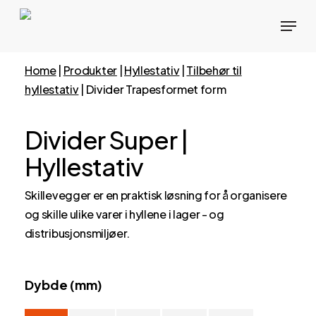
Hopp
Meny
til
hovedinnhold
Home
|
Produkter
|
Hyllestativ
|
Tilbehør til
hyllestativ
|
Divider Trapesformet form
Divider Super |
Hyllestativ
Skillevegger er en praktisk løsning for å organisere
og skille ulike varer i hyllene i lager - og
distribusjonsmiljøer.
Dybde (mm)