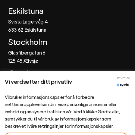
Eskilstuna
Svista Lagervåg 4
6
33 62 Eskilstuna
Stockholm
Glasfibergatan 6
125 45 Ælvsjø
Gøteborg
Drevet av
Vi verdsetter ditt privatliv
Johannefredsgatan 4
431 53 Mølndal
Vi bruker informasjonskapsler for å forbedre
nettleseropplevelsen din, vise personlige annonser eller
innhold og analysere trafikken vår. Ved å klikke Godta alle,
samtykker du til vår bruk av informasjonskapsler som
beskrevet i våre retningslinjer for informasjonskapsler.