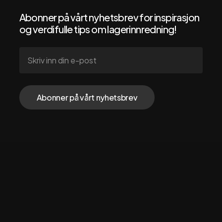
Nyheter
Dokumentasjon
Abonner på vårt nyhetsbrev for inspirasjon
og verdifulle tips om lagerinnredning!
Følg oss via
Instagram
Facebook