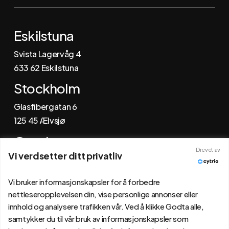
LinkedIn
Eskilstuna
Svista Lagervåg 4
6
33 62 Eskilstuna
Stockholm
Glasfibergatan 6
125 45 Ælvsjø
Gøteborg
Drevet av
Vi verdsetter ditt privatliv
Johannefredsgatan 4
431 53 Mølndal
Vi bruker informasjonskapsler for å forbedre
nettleseropplevelsen din, vise personlige annonser eller
innhold og analysere trafikken vår. Ved å klikke Godta alle,
samtykker du til vår bruk av informasjonskapsler som