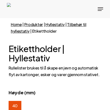
Hopp
Meny
til
hovedinnhold
Home
|
Produkter
|
Hyllestativ
|
Tilbehør til
hyllestativ
|
Etikettholder
Etikettholder |
Hyllestativ
Rullelister brukes til å skape en jevn og automatisk
flyt av kartonger, esker og varer gjennom stativet.
Høyde (mm)
40