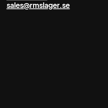
sales@rmslager.se
RMS tilbyr
Prosjektering
Lager interiør
Brukt lager interiør
Inspeksjonslager interiør
Om RMS
Om oss
Holdbarhet