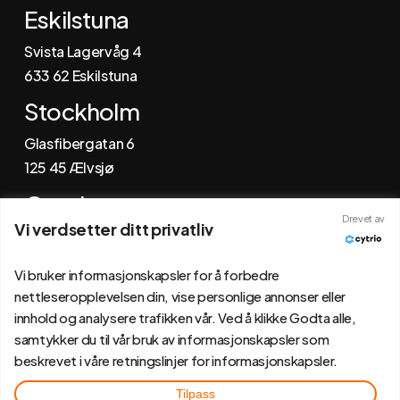
Eskilstuna
Svista Lagervåg 4
6
33 62 Eskilstuna
Stockholm
Glasfibergatan 6
125 45 Ælvsjø
Gøteborg
Drevet av
Vi verdsetter ditt privatliv
Johannefredsgatan 4
431 53 Mølndal
Vi bruker informasjonskapsler for å forbedre
nettleseropplevelsen din, vise personlige annonser eller
innhold og analysere trafikken vår. Ved å klikke Godta alle,
samtykker du til vår bruk av informasjonskapsler som
beskrevet i våre retningslinjer for informasjonskapsler.
Tilpass