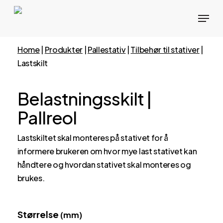
Hopp
Meny
til
hovedinnhold
Home
|
Produkter
|
Pallestativ
|
Tilbehør til stativer
|
Lastskilt
Belastningsskilt |
Pallreol
Lastskiltet skal monteres på stativet for å
informere brukeren om hvor mye last stativet kan
håndtere og hvordan stativet skal monteres og
brukes.
Størrelse
(mm)