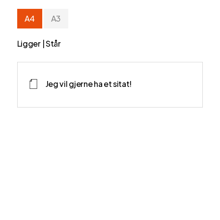
A4
A3
Ligger | Står
Jeg vil gjerne ha et sitat!