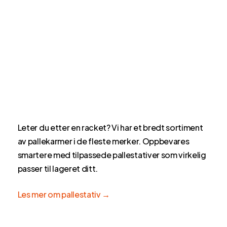
Leter du etter en racket? Vi har et bredt sortiment
av pallekarmer i de fleste merker. Oppbevares
smartere med tilpassede pallestativer som virkelig
passer til lageret ditt.
Les mer om pallestativ →