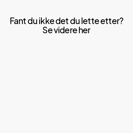
Fant du ikke det du lette etter?
Se videre her
Les
om
våre
pallereoler
her.