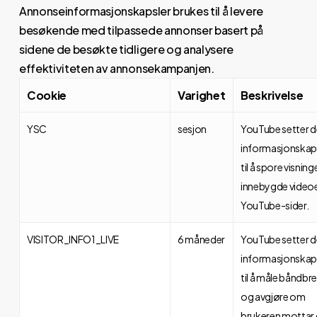
Annonseinformasjonskapsler brukes til å levere
besøkende med tilpassede annonser basert på
sidene de besøkte tidligere og analysere
effektiviteten av annonsekampanjen.
Cookie
Varighet
Beskrivelse
YSC
sesjon
YouTube setter 
informasjonskap
til å spore visning
innebygde videoe
YouTube-sider.
VISITOR_INFO1_LIVE
6 måneder
YouTube setter 
informasjonskap
til å måle båndbr
og avgjøre om
brukeren mottar 