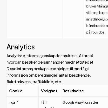
brukes til å la
videospillerpr
innstillinger, sp
båndbredde o
på YouTube.
Analytics
Analytiske informasjonskapsler brukes til å forstå
hvordan besøkende samhandler med nettstedet.
Disse informasjonskapslene hjelper til med å gi
informasjon om beregninger, antall besøkende,
fluktfrekvens, trafikkkilde, etc.
Cookie
Varighet
Beskrivelse
_ga_*
1 år 1
Google Analytics setter