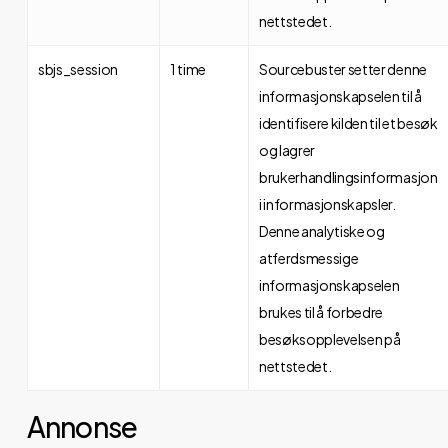
nettstedet.
sbjs_session
1 time
Sourcebuster setter denne
informasjonskapselen til å
identifisere kilden til et besøk
og lagrer
brukerhandlingsinformasjon
i informasjonskapsler.
Denne analytiske og
atferdsmessige
informasjonskapselen
brukes til å forbedre
besøksopplevelsen på
nettstedet.
Annonse