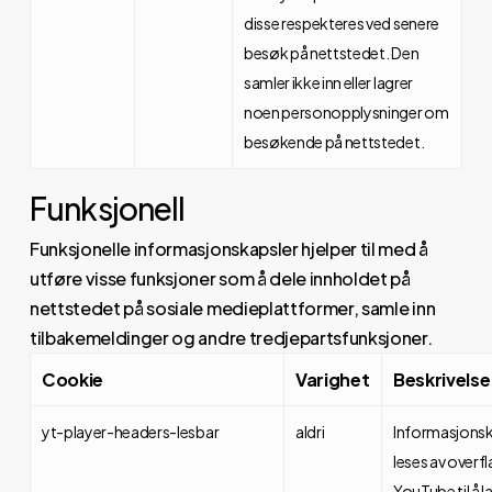
disse respekteres ved senere
besøk på nettstedet. Den
samler ikke inn eller lagrer
noen personopplysninger om
besøkende på nettstedet.
Funksjonell
Funksjonelle informasjonskapsler hjelper til med å
utføre visse funksjoner som å dele innholdet på
nettstedet på sosiale medieplattformer, samle inn
tilbakemeldinger og andre tredjepartsfunksjoner.
Cookie
Varighet
Beskrivelse
yt-player-headers-lesbar
aldri
Informasjons
leses av overfl
YouTube til å l