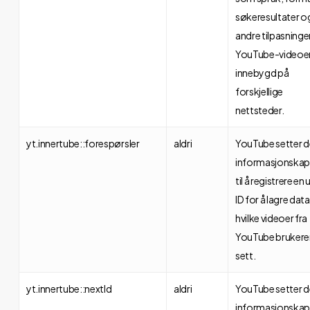
søkeresultater o
andre tilpasninge
YouTube-videoe
innebygd på
forskjellige
nettsteder.
yt.innertube::forespørsler
aldri
YouTube setter 
informasjonskap
til å registrere en 
ID for å lagre dat
hvilke videoer fra
YouTube brukere
sett.
yt.innertube::nextId
aldri
YouTube setter 
informasjonskap