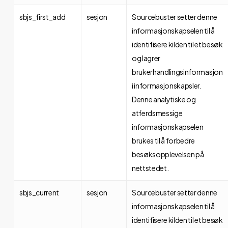
sbjs_first_add
sesjon
Sourcebuster setter denne
informasjonskapselen til å
identifisere kilden til et besøk
og lagrer
brukerhandlingsinformasjon
i informasjonskapsler.
Denne analytiske og
atferdsmessige
informasjonskapselen
brukes til å forbedre
besøksopplevelsen på
nettstedet.
sbjs_current
sesjon
Sourcebuster setter denne
informasjonskapselen til å
identifisere kilden til et besøk