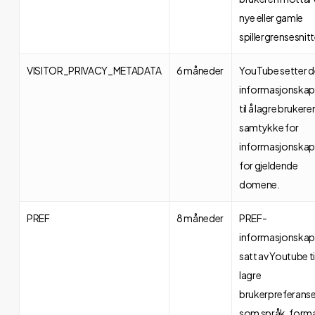
nye eller gamle
spillergrensesnitt
VISITOR_PRIVACY_METADATA
6 måneder
YouTube setter 
informasjonskap
til å lagre brukere
samtykke for
informasjonskap
for gjeldende
domene.
PREF
8 måneder
PREF-
informasjonskaps
satt av Youtube ti
lagre
brukerpreferanse
som språk, form