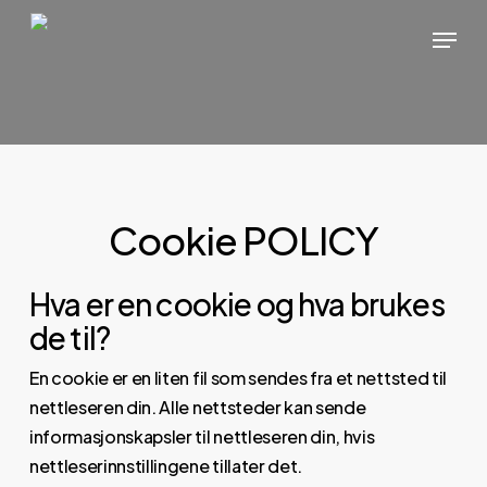
Hopp
Meny
til
hovedinnhold
Cookie POLICY
Hva er en cookie og hva brukes
de til?
En cookie er en liten fil som sendes fra et nettsted til
nettleseren din. Alle nettsteder kan sende
informasjonskapsler til nettleseren din, hvis
nettleserinnstillingene tillater det.