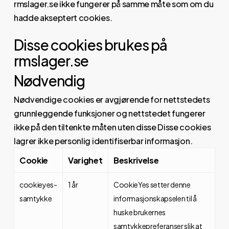
rmslager.se ikke fungerer på samme måte som om du
hadde akseptert cookies.
Disse cookies brukes på
rmslager.se
Nødvendig
Nødvendige cookies er avgjørende for nettstedets
grunnleggende funksjoner og nettstedet fungerer
ikke på den tiltenkte måten uten disse Disse cookies
lagrer ikke personlig identifiserbar informasjon.
Cookie
Varighet
Beskrivelse
cookieyes-
1 år
CookieYes setter denne
samtykke
informasjonskapselen til å
huske brukernes
samtykkepreferanser slik at