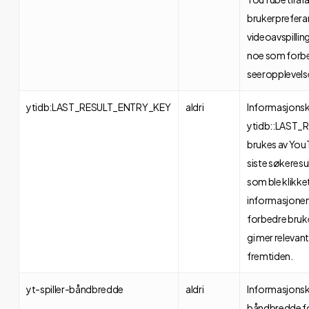
brukerpreferans
videoavspillin
noe som forbe
seeropplevels
ytidb:LAST_RESULT_ENTRY_KEY
aldri
Informasjons
ytidb::LAST
brukes av YouT
siste søkeres
som ble klikke
informasjonen 
forbedre bruk
gi mer relevant
fremtiden.
yt-spiller-båndbredde
aldri
Informasjonsk
båndbredde for