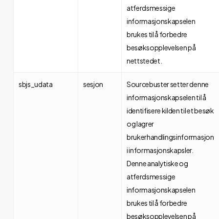
atferdsmessige
informasjonskapselen
brukes til å forbedre
besøksopplevelsen på
nettstedet.
sbjs_udata
sesjon
Sourcebuster setter denne
informasjonskapselen til å
identifisere kilden til et besøk
og lagrer
brukerhandlingsinformasjon
i informasjonskapsler.
Denne analytiske og
atferdsmessige
informasjonskapselen
brukes til å forbedre
besøksopplevelsen på