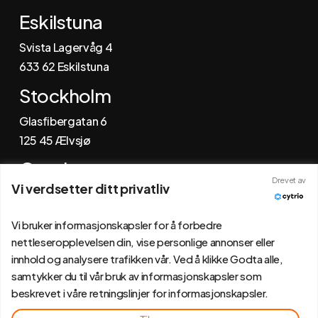
Eskilstuna
Svista Lagervåg 4
6
33 62 Eskilstuna
Stockholm
Glasfibergatan 6
125 45 Ælvsjø
Gøteborg
Drevet av
Vi verdsetter ditt privatliv
Johannefredsgatan 4
431 53 Mølndal
Vi bruker informasjonskapsler for å forbedre
nettleseropplevelsen din, vise personlige annonser eller
innhold og analysere trafikken vår. Ved å klikke Godta alle,
samtykker du til vår bruk av informasjonskapsler som
beskrevet i våre retningslinjer for informasjonskapsler.