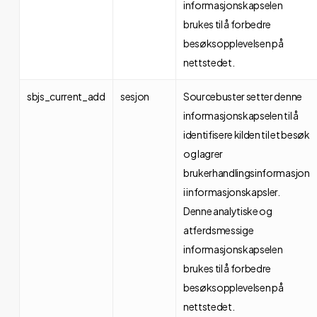
informasjonskapselen
brukes til å forbedre
besøksopplevelsen på
nettstedet.
sbjs_current_add
sesjon
Sourcebuster setter denne
informasjonskapselen til å
identifisere kilden til et besøk
og lagrer
brukerhandlingsinformasjon
i informasjonskapsler.
Denne analytiske og
atferdsmessige
informasjonskapselen
brukes til å forbedre
besøksopplevelsen på
nettstedet.