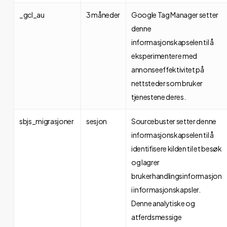
_gcl_au
3 måneder
Google Tag Manager setter
denne
informasjonskapselen til å
eksperimentere med
annonseeffektivitet på
nettsteder som bruker
tjenestene deres.
sbjs_migrasjoner
sesjon
Sourcebuster setter denne
informasjonskapselen til å
identifisere kilden til et besøk
og lagrer
brukerhandlingsinformasjon
i informasjonskapsler.
Denne analytiske og
atferdsmessige