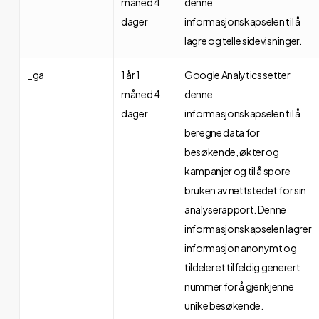
måned 4
denne
dager
informasjonskapselen til å
lagre og telle sidevisninger.
_ga
1 år 1
Google Analytics setter
måned 4
denne
dager
informasjonskapselen til å
beregne data for
besøkende, økter og
kampanjer og til å spore
bruken av nettstedet for sin
analyserapport. Denne
informasjonskapselen lagrer
informasjon anonymt og
tildeler et tilfeldig generert
nummer for å gjenkjenne
unike besøkende.