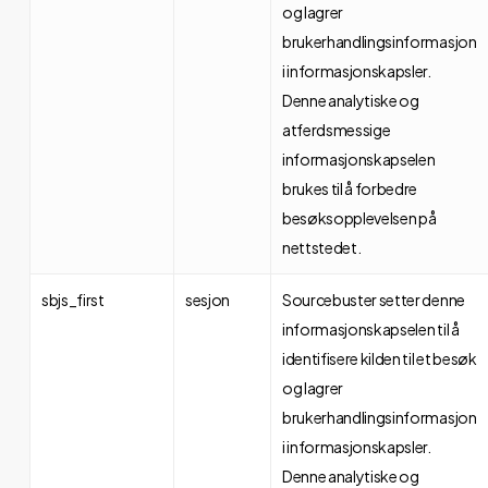
og lagrer
brukerhandlingsinformasjon
i informasjonskapsler.
Denne analytiske og
atferdsmessige
informasjonskapselen
brukes til å forbedre
besøksopplevelsen på
nettstedet.
sbjs_first
sesjon
Sourcebuster setter denne
informasjonskapselen til å
identifisere kilden til et besøk
og lagrer
brukerhandlingsinformasjon
i informasjonskapsler.
Denne analytiske og