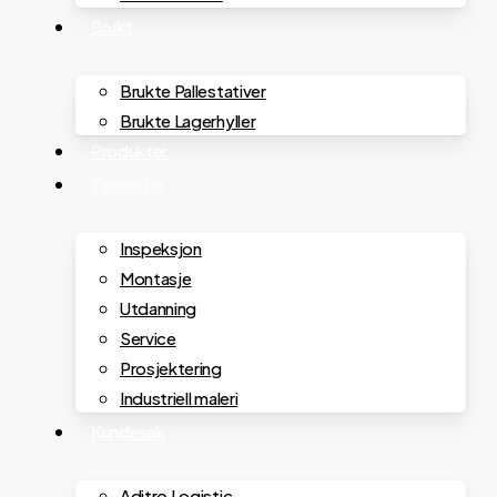
Brukt
Brukte Pallestativer
Brukte Lagerhyller
Produkter
Tjenester
Inspeksjon
Montasje
Utdanning
Service
Prosjektering
Industriell maleri
Kundesak
Aditro Logistic