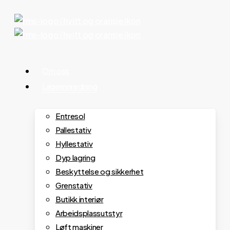
Hopp
til
hovedinnhold
Meny
Om oss
Lagerinnredning
Entresol
Pallestativ
Hyllestativ
Dyp lagring
Beskyttelse og sikkerhet
Grenstativ
Butikk interiør
Arbeidsplassutstyr
Løft maskiner