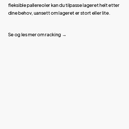
fleksible pallereoler kan du tilpasse lageret helt etter
dine behov, uansett om lageret er stort eller lite.
Se og les mer om racking →