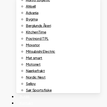
Ahlsell
Advania
Bygma
Berglunds Åkeri
KitchenTime
Postnord TPL
Movator
Mitsubishi Electric
Mat smart
Motonet
Nærkefrakt
Nordic Nest
Sellpy
Sør Sportsfiske
Butikk
Kontakt