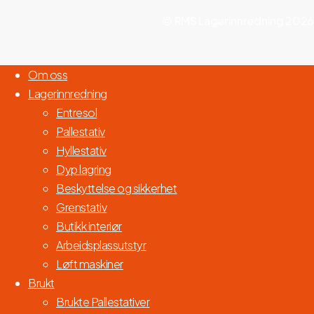
© RMS Lagerinnredning
2026
Lukk
Om oss
Meny
Lagerinnredning
Entresol
Pallestativ
Hyllestativ
Dyp lagring
Beskyttelse og sikkerhet
Grenstativ
Butikk interiør
Arbeidsplassutstyr
Løft maskiner
Brukt
Brukte Pallestativer