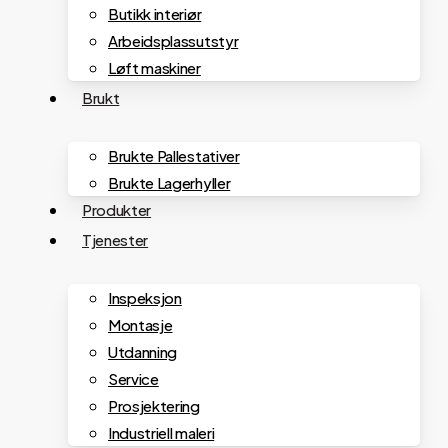
Butikk interiør
Arbeidsplassutstyr
Løft maskiner
Brukt
Brukte Pallestativer
Brukte Lagerhyller
Produkter
Tjenester
Inspeksjon
Montasje
Utdanning
Service
Prosjektering
Industriell maleri