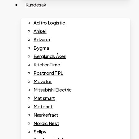
Kundesak
Aditro Logistic
Ahlsell
Advania
Bygma
Berglunds Åkeri
KitchenTime
Postnord TPL
Movator
Mitsubishi Electric
Mat smart
Motonet
Nærkefrakt
Nordic Nest
Sellpy