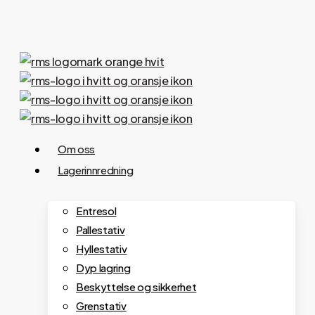
Hopp
til
hovedinnhold
Meny
Om oss
Lagerinnredning
Entresol
Pallestativ
Hyllestativ
Dyp lagring
Beskyttelse og sikkerhet
Grenstativ