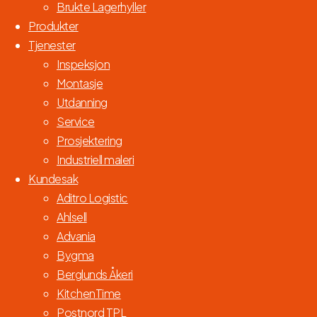
Brukte Lagerhyller
Produkter
Tjenester
Inspeksjon
Montasje
Utdanning
Service
Prosjektering
Industriell maleri
Kundesak
Aditro Logistic
Ahlsell
Advania
Bygma
Berglunds Åkeri
KitchenTime
Postnord TPL