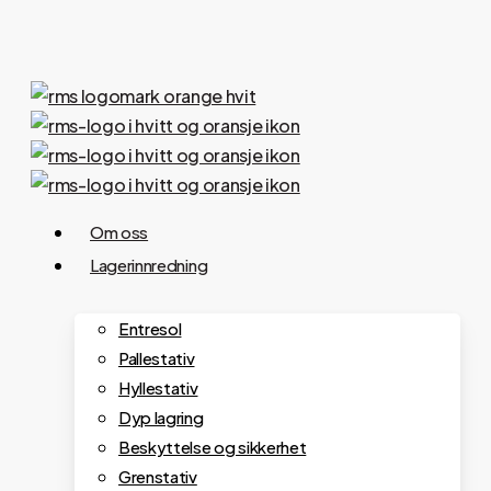
Hopp
til
hovedinnhold
Meny
Om oss
Lagerinnredning
Entresol
Pallestativ
Hyllestativ
Dyp lagring
Beskyttelse og sikkerhet
Grenstativ