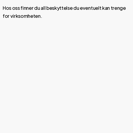
Hos oss finner du all beskyttelse du eventuelt kan trenge
for virksomheten.
Utforsk
og
les
mer
om
våre
beskyttelsesprodukter
her.