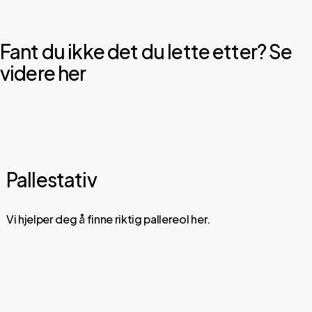
Fant du ikke det du lette etter? Se
videre her
Pallestativ
Vi hjelper deg å finne riktig pallereol her.
Les
om
våre
pallereoler