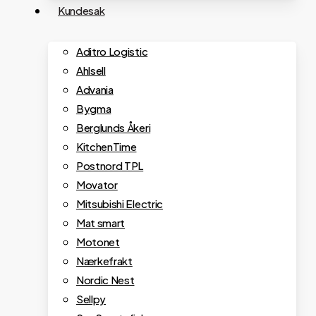
Kundesak
Aditro Logistic
Ahlsell
Advania
Bygma
Berglunds Åkeri
KitchenTime
Postnord TPL
Movator
Mitsubishi Electric
Mat smart
Motonet
Nærkefrakt
Nordic Nest
Sellpy