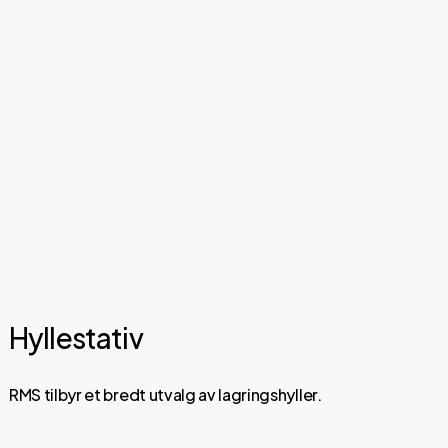
her.
Hyllestativ
RMS tilbyr et bredt utvalg av lagringshyller.
Utforsk
og