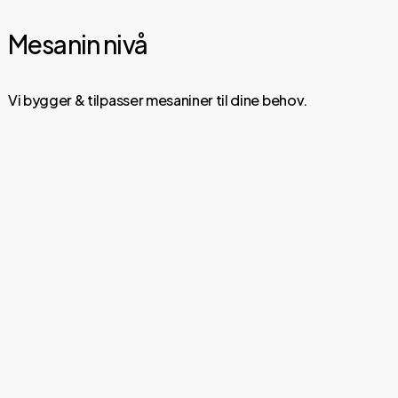
Mesanin nivå
Vi bygger & tilpasser mesaniner til dine behov.
Les
og
utforsk
våre
mesaniner
her.