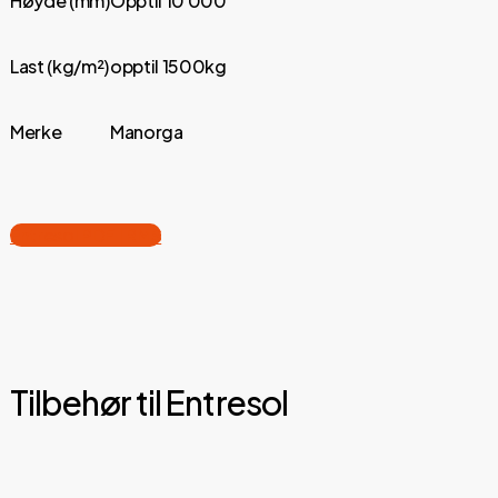
Høyde (mm)
Opptil 10 000
Last (kg/m²)
opptil 1500kg
Merke
Manorga
Entresol PDF | RMS
Tilbehør til Entresol