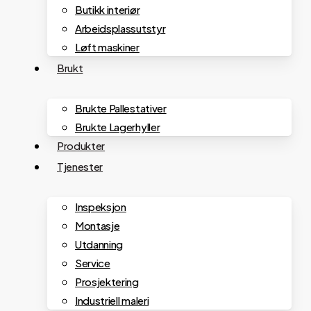
Butikk interiør
Arbeidsplassutstyr
Løft maskiner
Brukt
Brukte Pallestativer
Brukte Lagerhyller
Produkter
Tjenester
Inspeksjon
Montasje
Utdanning
Service
Prosjektering
Industriell maleri