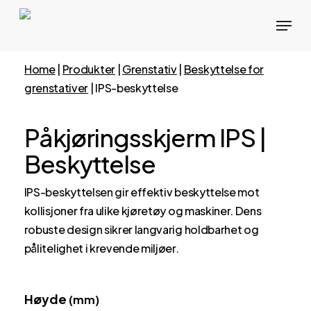
Hopp
Meny
til
hovedinnhold
Home
|
Produkter
|
Grenstativ
|
Beskyttelse for
grenstativer
|
IPS-beskyttelse
Påkjøringsskjerm IPS |
Beskyttelse
IPS-beskyttelsen gir effektiv beskyttelse mot
kollisjoner fra ulike kjøretøy og maskiner. Dens
robuste design sikrer langvarig holdbarhet og
pålitelighet i krevende miljøer.
Høyde
(mm)