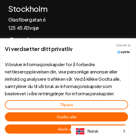
Stockholm
Glasfibergatan 6
125 45 Ælvsjø
Gøteborg
Drevet av
Vi verdsetter ditt privatliv
Johannefredsgatan 4
431 53 Mølndal
Vi bruker informasjonskapsler for å forbedre
nettleseropplevelsen din, vise personlige annonser eller
innhold og analysere trafikken vår. Ved å klikke Godta alle,
samtykker du til vår bruk av informasjonskapsler som
beskrevet i våre retningslinjer for informasjonskapsler.
Tilpass
Godta alle
Avvis alle
Norsk
© RMS Lagerinnredning
2026