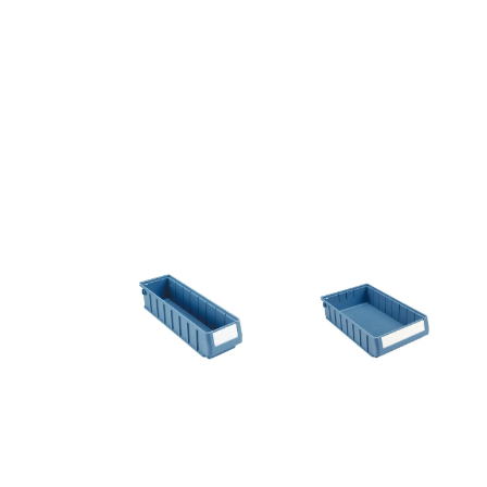
lagerboks-
lagerboks-
rk-
rk
slim