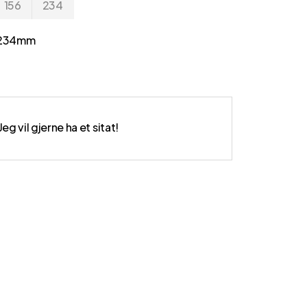
156
234
–234mm
Jeg vil gjerne ha et sitat!