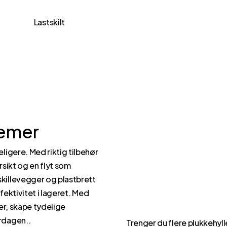
Lastskilt
temer
eligere. Med riktig tilbehør
rsikt og en flyt som
skillevegger og plastbrett
ffektivitet i lageret. Med
rer, skape tydelige
erdagen..
Trenger du flere plukkehyl