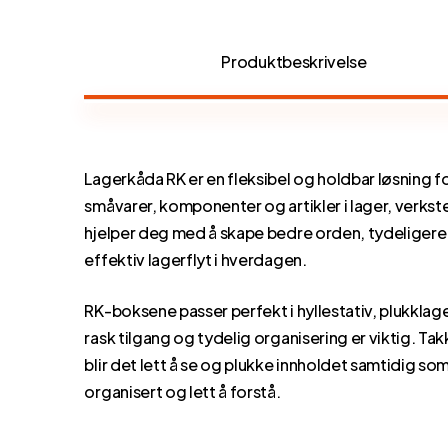
Produktbeskrivelse
Lagerkåda RK er en fleksibel og holdbar løsning 
småvarer, komponenter og artikler i lager, verkst
hjelper deg med å skape bedre orden, tydeligere
effektiv lagerflyt i hverdagen.
RK-boksene passer perfekt i hyllestativ, plukklag
rask tilgang og tydelig organisering er viktig. T
blir det lett å se og plukke innholdet samtidig 
organisert og lett å forstå.