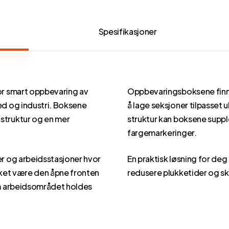
Spesifikasjoner
for smart oppbevaring av
Oppbevaringsboksene finnes
ed og industri. Boksene
å lage seksjoner tilpasset
 struktur og en mer
struktur kan boksene suppl
fargemarkeringer.
er og arbeidsstasjoner hvor
En praktisk løsning for de
akket være den åpne fronten
redusere plukketider og sk
som arbeidsområdet holdes