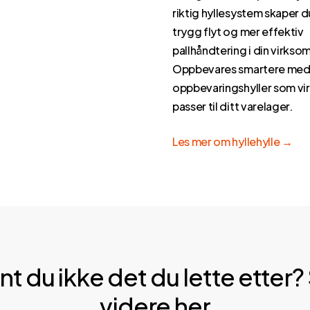
riktig hyllesystem skaper d
trygg flyt og mer effektiv
pallhåndtering i din virkso
Oppbevares smartere me
oppbevaringshyller som vir
passer til ditt varelager.
Les mer om hyllehylle →
nt
du
ikke
det
du
lette
etter?
videre
her