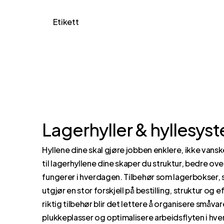
Etikett
Lagerhyller & hyllesys
Hyllene dine skal gjøre jobben enklere, ikke vansk
til lagerhyllene dine skaper du struktur, bedre ove
fungerer i hverdagen. Tilbehør som lagerbokser, 
utgjør en stor forskjell på bestilling, struktur og e
riktig tilbehør blir det lettere å organisere småva
plukkeplasser og optimalisere arbeidsflyten i hv