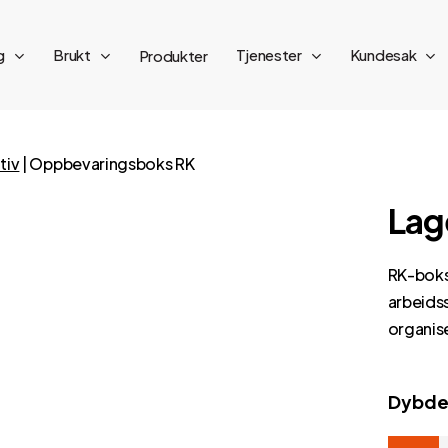
g
Brukt
Tjenester
Kundesak
Produkter
tiv
|
Oppbevaringsboks RK
Lag
RK-bokse
arbeidss
organise
Dybde