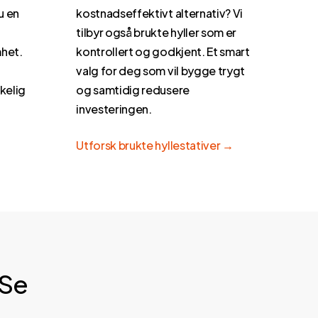
kostnadseffektivt alternativ? Vi
u en
tilbyr også brukte hyller som er
kontrollert og godkjent. Et smart
mhet.
valg for deg som vil bygge trygt
d
og samtidig redusere
kelig
investeringen.
Utforsk brukte hyllestativer →
Se