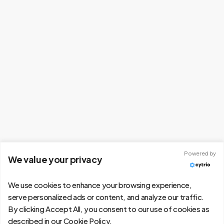
Hyllställage & Hyllor
Behöver du bättre organisering, mer plats för varor
Powered by
We value your privacy
eller en mer ergonomisk lösning? Med hyllställ kan
du skapa struktur och få ordning på ditt gods,
We use cookies to enhance your browsing experience,
samtidigt som du maximerar både utrymme och
serve personalized ads or content, and analyze our traffic.
effektivitet.
By clicking Accept All, you consent to our use of cookies as
described in our Cookie Policy.