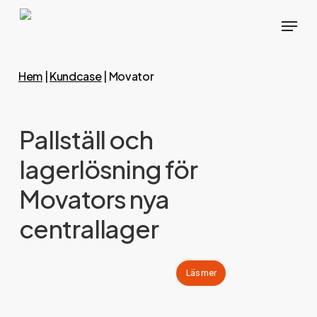
Skip
Menu
to
main
content
Hem
|
Kundcase
|
Movator
Pallställ och
lagerlösning för
Movators nya
centrallager
Läs mer