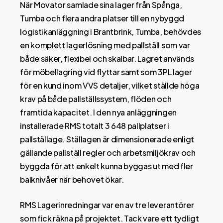
När Movator samlade sina lager från Spånga,
Tumba och flera andra platser till en nybyggd
logistikanläggning i Brantbrink, Tumba, behövdes
en komplett lagerlösning med pallställ som var
både säker, flexibel och skalbar. Lagret används
för möbellagring vid flyttar samt som 3PL lager
för en kund inom VVS detaljer, vilket ställde höga
krav på både pallställssystem, flöden och
framtida kapacitet. I den nya anläggningen
installerade RMS totalt 3 648 pallplatser i
pallställage. Ställagen är dimensionerade enligt
gällande pallställ regler och arbetsmiljökrav och
byggda för att enkelt kunna byggas ut med fler
balknivåer när behovet ökar.
RMS Lagerinredningar var en av tre leverantörer
som fick räkna på projektet. Tack vare ett tydligt