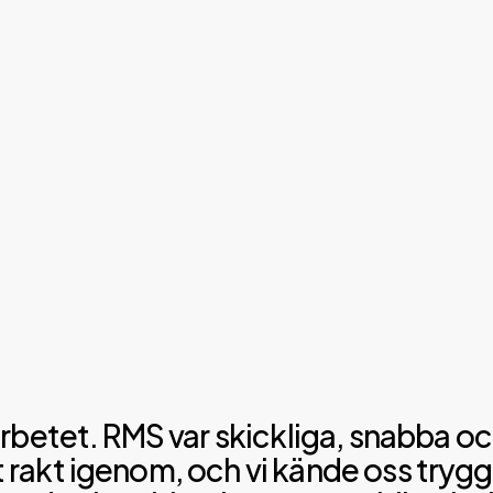
betet. RMS var skickliga, snabba och e
rakt igenom, och vi kände oss trygg