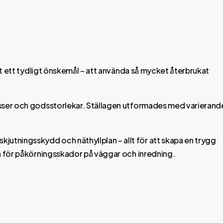
det ett tydligt önskemål – att använda så mycket återbrukat
lasser och godsstorlekar. Ställagen utformades med varierand
utningsskydd och näthyllplan – allt för att skapa en trygg
en för påkörningsskador på väggar och inredning.