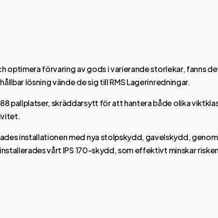
 och optimera förvaring av gods i varierande storlekar, fanns 
 hållbar lösning vände de sig till RMS Lagerinredningar.
8 pallplatser, skräddarsytt för att hantera både olika viktk
vitet.
ades installationen med nya stolpskydd, gavelskydd, genomskj
 installerades vårt IPS 170-skydd, som effektivt minskar risk