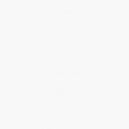
Aditro Logistic
Ahlsell
Advania
Bygma
Berglunds Åkeri
KitchenTime
Postnord TPL
Movator
Mitsubishi Electric
Matsmart
Motonet
Närkefrakt
Nordic Nest
Sellpy
Söder Sportfiske
Shop