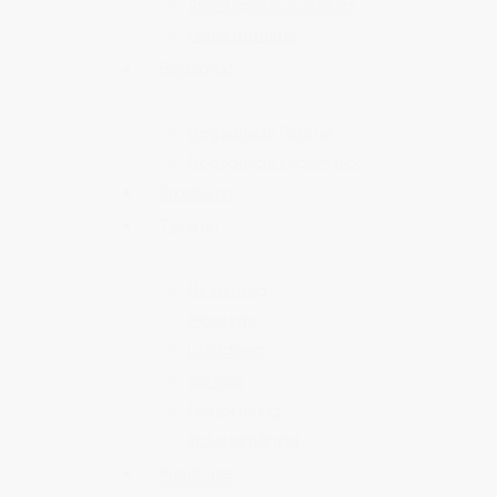
Arbetsplatsutrustning
Hissautomater
Begagnat
Begagnade Pallställ
Begagnade Lagerhyllor
Produkter
Tjänster
Besiktning
Montage
Utbildning
Service
Projektering
Industrimålning
Kundcase