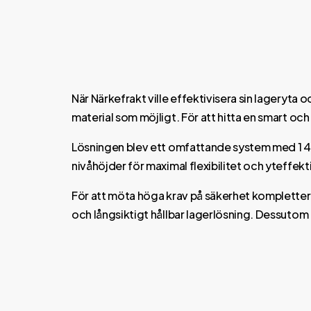
När Närkefrakt ville effektivisera sin lageryta
material som möjligt. För att hitta en smart och
Lösningen blev ett omfattande system med 1 48
nivåhöjder för maximal flexibilitet och yteffekti
För att möta höga krav på säkerhet kompletter
och långsiktigt hållbar lagerlösning. Dessutom