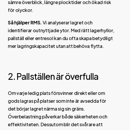
sämre överblick, längre plocktider och ökad risk
för olyckor.
Så hjälper RMS.
Vi analyserar lagret och
identifierar outnyttjade ytor. Med rätt lagerhyllor,
pallställ eller entresol kan du ofta skapa betydligt
mer lagringskapacitet utan att behöva flytta.
2. Pallställen är överfulla
Om varje ledig plats försvinner direkt eller om
gods lagras på platser som inte är avsedda för
det börjar lagret närma sig sin gräns.
Överbelastning påverkar både säkerheten och
effektiviteten. Dessutom blir det svårare att