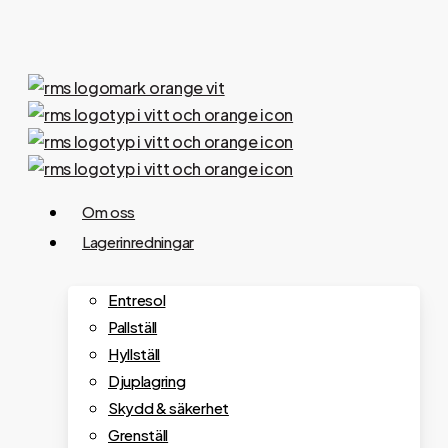
Skip
to
main
content
Menu
Om oss
Lagerinredningar
Entresol
Pallställ
Hyllställ
Djuplagring
Skydd & säkerhet
Grenställ