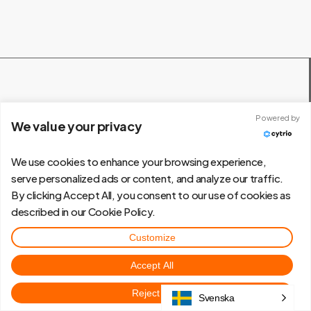
Powered by
We value your privacy
Eskilstuna
We use cookies to enhance your browsing experience,
serve personalized ads or content, and analyze our traffic.
Svista Lagerväg 4
By clicking Accept All, you consent to our use of cookies as
6
33 62 Eskilstuna
described in our Cookie Policy.
Customize
Accept All
Stockholm
Reject All
Svenska