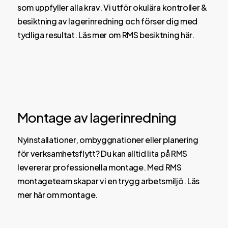
som uppfyller alla krav. Vi utför okulära kontroller &
besiktning av lagerinredning och förser dig med
tydliga resultat.
Läs mer om RMS besiktning här.
Montage av lagerinredning
Nyinstallationer, ombyggnationer eller planering
för verksamhetsflytt? Du kan alltid lita på RMS
levererar professionella montage. Med RMS
montageteam skapar vi en trygg arbetsmiljö.
Läs
mer här om montage.