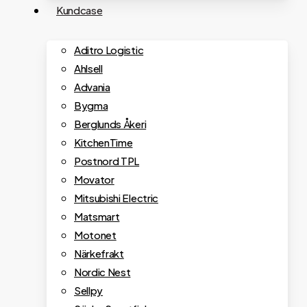
Kundcase
Aditro Logistic
Ahlsell
Advania
Bygma
Berglunds Åkeri
KitchenTime
Postnord TPL
Movator
Mitsubishi Electric
Matsmart
Motonet
Närkefrakt
Nordic Nest
Sellpy