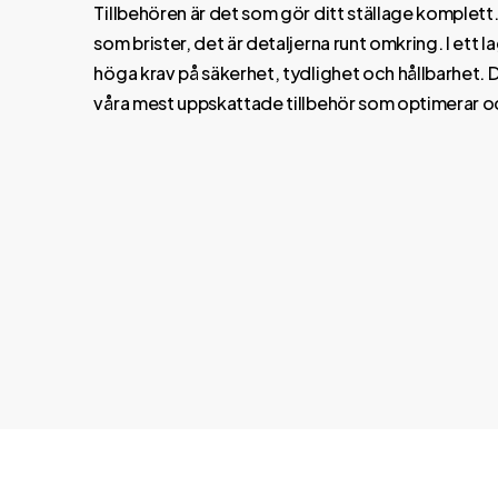
Tillbehören är det som gör ditt ställage komplett. D
som brister, det är detaljerna runt omkring. I ett
höga krav på säkerhet, tydlighet och hållbarhet. D
våra mest uppskattade tillbehör som optimerar och