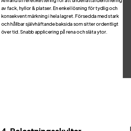
Använd sifferetikettering för att underlätta identifiering
av fack, hyllor & platser. En enkel lösning för tydlig och
konsekvent märkning i hela lagret. Försedda med stark
och hållbar självhäftande baksida som sitter ordentligt
över tid. Snabb applicering på rena och släta ytor.