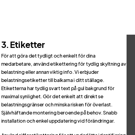
3. Etiketter
För att göra det tydligt och enkelt för dina
medarbetare, använd etikettering för tydlig skyltning av
belastning eller annan viktig info. Vi erbjuder
belastningsetiketter till balkarna i ditt ställage.
Etiketterna har tydlig svart text på gul bakgrund för
maximal synlighet. Gör det enkelt att direkt se
belastningsgränser och minska risken för överlast.
Självhäftande montering beroende på behov. Snabb
installation och enkel uppdatering vid förändringar.