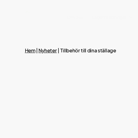
Skip
to
Lagerinredningar
Om oss
main
content
Hem
|
Nyheter
|
Tillbehör till dina ställage