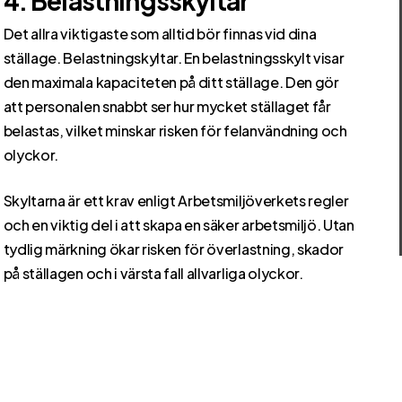
4. Belastningsskyltar
Det allra viktigaste som alltid bör finnas vid dina
ställage. Belastningskyltar. En belastningsskylt visar
den maximala kapaciteten på ditt ställage. Den gör
att personalen snabbt ser hur mycket ställaget får
belastas, vilket minskar risken för felanvändning och
olyckor.
Skyltarna är ett krav enligt Arbetsmiljöverkets regler
och en viktig del i att skapa en säker arbetsmiljö. Utan
tydlig märkning ökar risken för överlastning, skador
på ställagen och i värsta fall allvarliga olyckor.