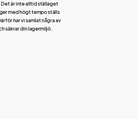
et är inte alltid ställaget
 lager med högt tempo ställs
ärför har vi samlat några av
 säkrar din lagermiljö.