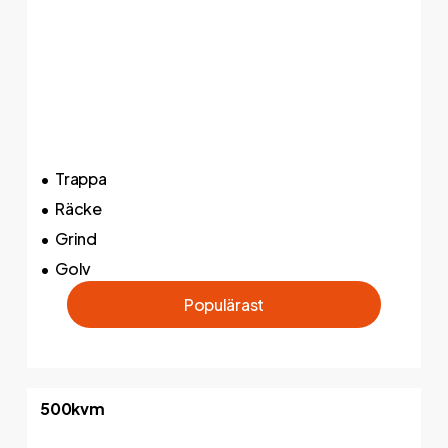
Trappa
Räcke
Grind
Golv
P
o
p
u
l
ä
r
a
s
t
500kvm