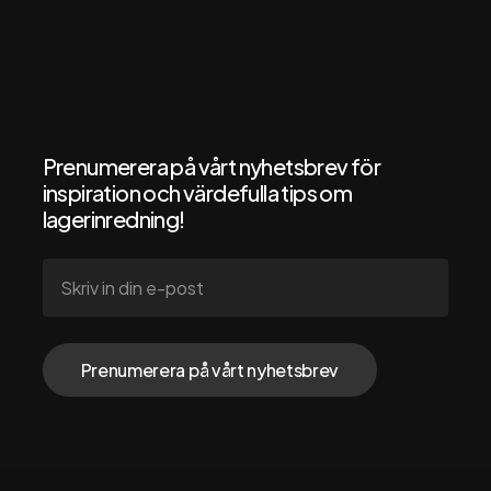
Om RMS
Om oss
Hållbarhet
Nyheter
Dokumentation
Prenumerera på vårt nyhetsbrev för
inspiration och värdefulla tips om
lagerinredning!