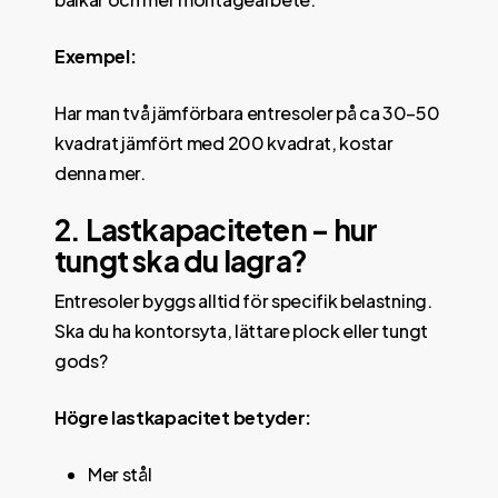
Exempel:
Har man två jämförbara entresoler på ca 30–50
kvadrat jämfört med 200 kvadrat, kostar
denna mer.
2. Lastkapaciteten – hur
tungt ska du lagra?
Entresoler byggs alltid för specifik belastning.
Ska du ha kontorsyta, lättare plock eller tungt
gods?
Högre lastkapacitet betyder:
Mer stål