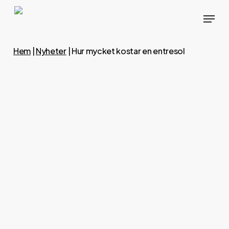
Skip
Menu
to
main
content
Hem
|
Nyheter
|
Hur mycket kostar en entresol