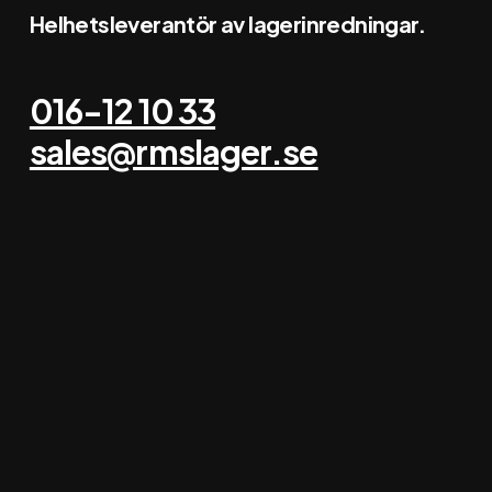
Helhetsleverantör av lagerinredningar.
016-12 10 33
sales@rmslager.se
RMS erbjuder
Projektering
Lagerinredning
Begagnad lagerinredning
Besiktning lagerinredning