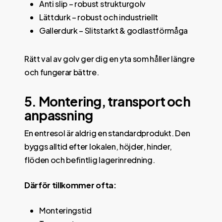
Anti slip – robust strukturgolv
Lättdurk – robust och industriellt
Gallerdurk – Slitstarkt & godlastförmåga
Rätt val av golv ger dig en yta som håller längre
och fungerar bättre.
5. Montering, transport och
anpassning
En entresol är aldrig en standardprodukt. Den
byggs alltid efter lokalen, höjder, hinder,
flöden och befintlig lagerinredning.
Därför tillkommer ofta:
Monteringstid