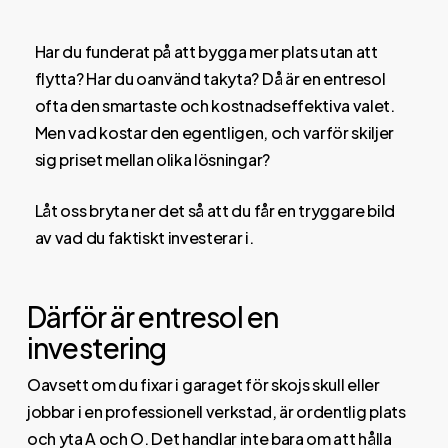
Har du funderat på att bygga mer plats utan att
flytta? Har du oanvänd takyta? Då är en entresol
ofta den smartaste och kostnadseffektiva valet.
Men vad kostar den egentligen, och varför skiljer
sig priset mellan olika lösningar?
Låt oss bryta ner det så att du får en tryggare bild
av vad du faktiskt investerar i.
Därför är entresol en
investering
Oavsett om du fixar i garaget för skojs skull eller
jobbar i en professionell verkstad, är ordentlig plats
och yta A och O. Det handlar inte bara om att hålla