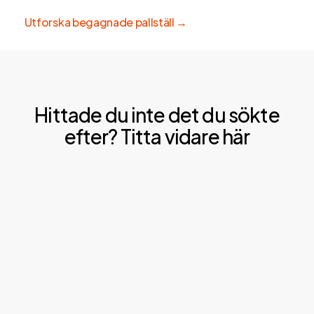
Utforska begagnade pallställ →
Hittade du inte det du sökte
efter? Titta vidare här
Läs
om
våra