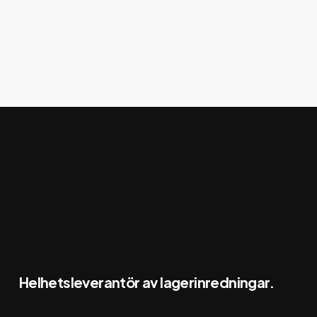
Skyddsprodukter
Helhetsleverantör av lagerinredningar.