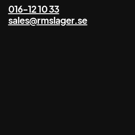
016-12 10 33
sales@rmslager.se
RMS erbjuder
Projektering
Lagerinredning
Begagnad lagerinredning
Besiktning lagerinredning
Om RMS
Om oss