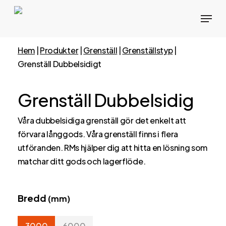
Skip
Menu
to
main
content
Hem
|
Produkter
|
Grenställ
|
Grenställstyp
|
Grenställ Dubbelsidigt
Grenställ Dubbelsidig
Våra dubbelsidiga grenställ gör det enkelt att
förvara långgods. Våra grenställ finns i flera
utföranden. RMs hjälper dig att hitta en lösning som
matchar ditt gods och lagerflöde.
Bredd
(mm)
3000
6000