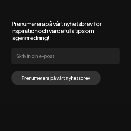
Hållbarhet
Nyheter
Dokumentation
Prenumerera på vårt nyhetsbrev för
inspiration och värdefulla tips om
lagerinredning!