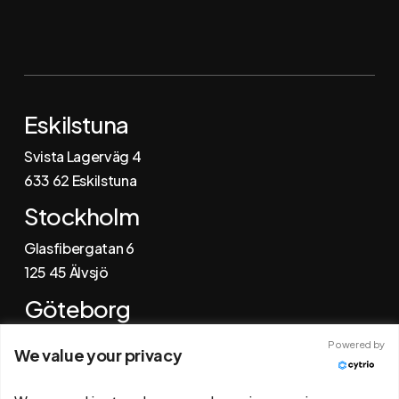
Följ oss via
Instagram
Facebook
LinkedIn
Eskilstuna
Svista Lagerväg 4
6
33 62 Eskilstuna
Stockholm
Glasfibergatan 6
125 45 Älvsjö
Göteborg
Johannefredsgatan 4
Powered by
We value your privacy
431 53 Mölndal