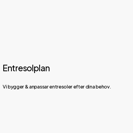
Entresolplan
Vi bygger & anpassar entresoler efter dina behov.
Läs
och
utforska
våra
entresoler