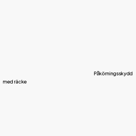
Påkörningsskydd
med räcke