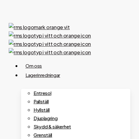
Skip
to
main
content
Menu
Om oss
Lagerinredningar
Entresol
Pallställ
Hyllställ
Djuplagring
Skydd & säkerhet
Grenställ