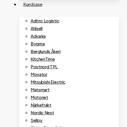
Kundcase
Aditro Logistic
Ahlsell
Advania
Bygma
Berglunds Åkeri
KitchenTime
Postnord TPL
Movator
Mitsubishi Electric
Matsmart
Motonet
Närkefrakt
Nordic Nest
Sellpy