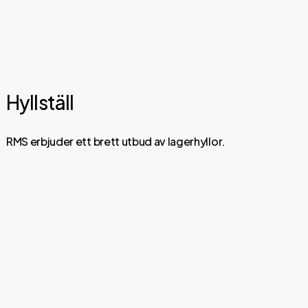
Hyllställ
RMS erbjuder ett brett utbud av lagerhyllor.
Utforska
och
läs
mer
om
våra
hyllor
här.