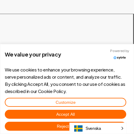
Eskilstuna
Powered by
We value your privacy
Svista Lagerväg 4
We use cookies to enhance your browsing experience,
6
33 62 Eskilstuna
serve personalized ads or content, and analyze our traffic.
By clicking Accept All, you consent to our use of cookies as
described in our Cookie Policy.
Customize
Stockholm
Accept All
Glasfibergatan 6
Reject All
Svenska