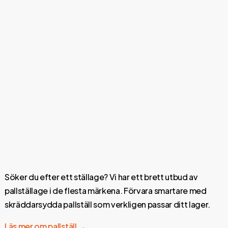
Söker du efter ett ställage? Vi har ett brett utbud av
pallställage i de flesta märkena. Förvara smartare med
skräddarsydda pallställ som verkligen passar ditt lager.
Läs mer om pallställ →