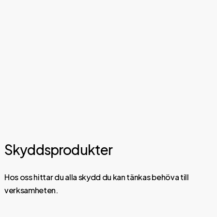
här.
Skyddsprodukter
Hos oss hittar du alla skydd du kan tänkas behöva till
verksamheten.
Utforska
och