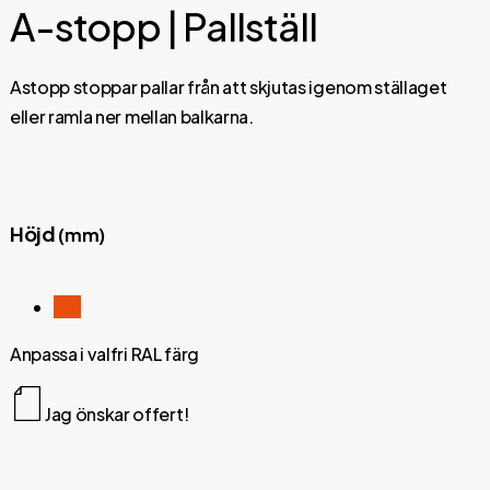
A-stopp | Pallställ
Astopp stoppar pallar från att skjutas igenom ställaget
eller ramla ner mellan balkarna.
Höjd
(mm)
165
Anpassa i valfri RAL färg
Jag önskar offert!